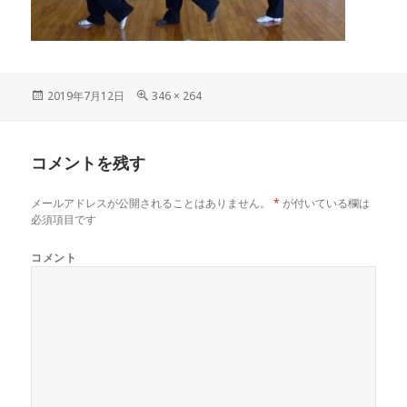
投
2019年7月12日
フ
346 × 264
稿
ル
日:
サ
イ
コメントを残す
ズ
メールアドレスが公開されることはありません。
*
が付いている欄は
必須項目です
コメント