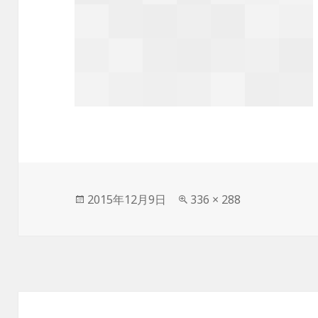
投
2015年12月9日
フ
336 × 288
稿
ル
日:
サ
イ
ズ