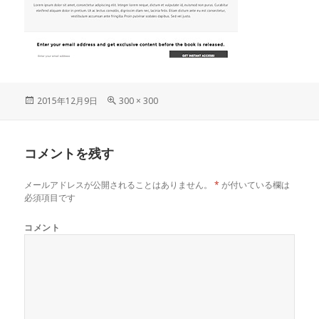
投
2015年12月9日
フ
300 × 300
稿
ル
日:
サ
イ
コメントを残す
ズ
メールアドレスが公開されることはありません。
*
が付いている欄は
必須項目です
コメント