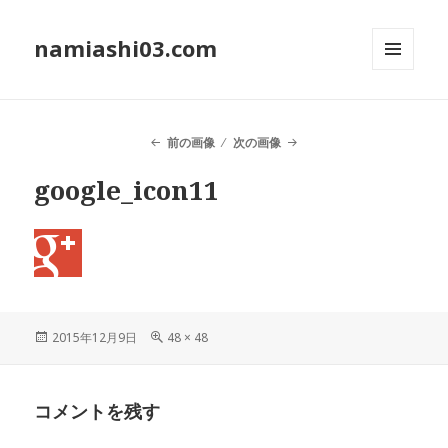
namiashi03.com
メニュ
ーとウ
ィジェ
ット
前の画像
次の画像
google_icon11
投
2015年12月9日
フ
48 × 48
稿
ル
日:
サ
イ
コメントを残す
ズ