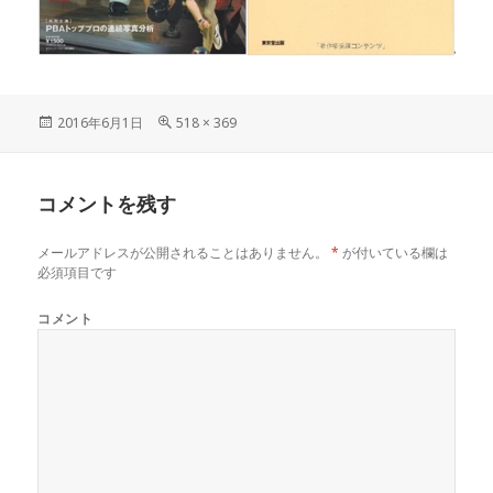
投
2016年6月1日
フ
518 × 369
稿
ル
日:
サ
イ
コメントを残す
ズ
メールアドレスが公開されることはありません。
*
が付いている欄は
必須項目です
コメント