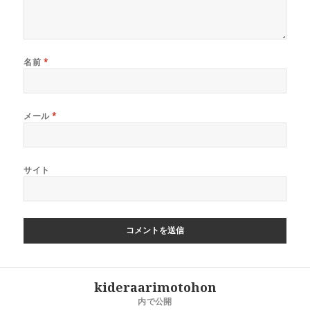
名前
*
メール
*
サイト
投
kideraarimotohon
稿
内で公開
ナ