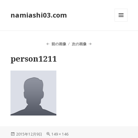
namiashi03.com
メニュ
ーとウ
ィジェ
ット
前の画像
次の画像
person1211
投
2015年12月9日
フ
149 × 146