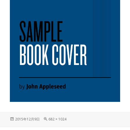
投
2015年12月9日
フ
682 × 1024
稿
ル
日:
サ