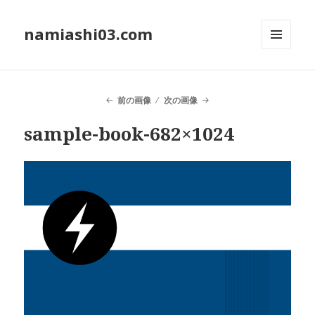
namiashi03.com
メニュ
ーとウ
ィジェ
ット
前の画像
次の画像
sample-book-682×1024