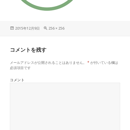
投
2015年12月9日
フ
256 × 256
稿
ル
日:
サ
イ
コメントを残す
ズ
メールアドレスが公開されることはありません。
*
が付いている欄は
必須項目です
コメント